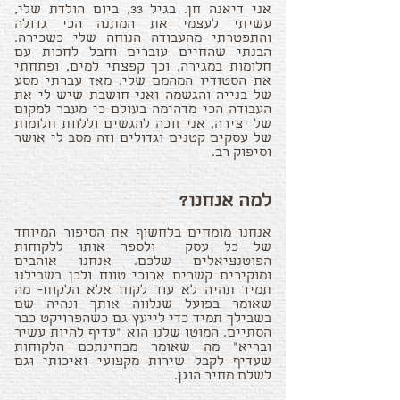
אני דיאנה חן. בגיל 33, ביום הולדת שלי,
עשיתי לעצמי את המתנה הכי גדולה
והתפטרתי מהעבודה הנוחה שלי כשכירה.
הבנתי שהחיים עוברים וחבל לחכות עם
חלומות במגירה, וכך קפצתי למים, ופתחתי
את הסטודיו המהמם שלי. מאז עברתי מסע
של בנייה והגשמה ואני חושבת שיש לי את
העבודה הכי מדהימה בעולם כי מעבר למקום
של יצירה, אני זוכה להגשים וללוות חלומות
של עסקים קטנים וגדולים וזה מסב לי אושר
וסיפוק רב.
למה אנחנו?
אנחנו מומחים בלחשוף את הסיפור המיוחד
של כל עסק ולספר אותו ללקוחות
הפוטנציאלים שלכם. אנחנו אוהבים
ומוקירים קשרים ארוכי טווח ולכן בשבילנו
תמיד תהיה לא עוד לקוח אלא הלקוח- מה
שאומר בפועל שנלווה אותך ונהיה שם
בשבילך תמיד כדי לייעץ גם כשהפרויקט כבר
הסתיים. המוטו שלנו הוא "עדיף להיות עשיר
ובריא" מה שאומר מבחינתכם הלקוחות
שעדיף לקבל שירות מקצועי ואיכותי וגם
לשלם מחיר הוגן.