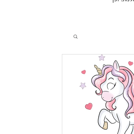
מת. וכן